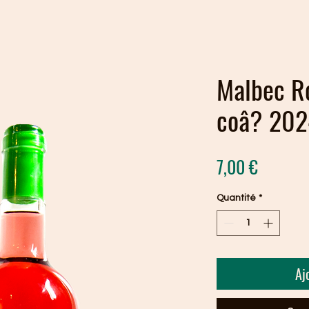
Malbec Ro
coâ? 202
Prix
7,00 €
Quantité
*
Aj