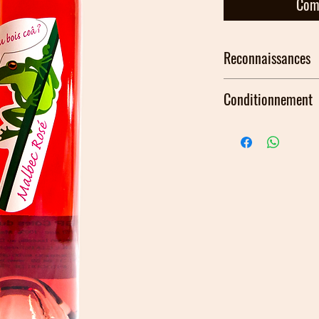
Com
Reconnaissances
Conditionnement
75cl, 37.5cl et fontai