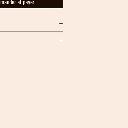
mander et payer
ne à vin de 5 litres