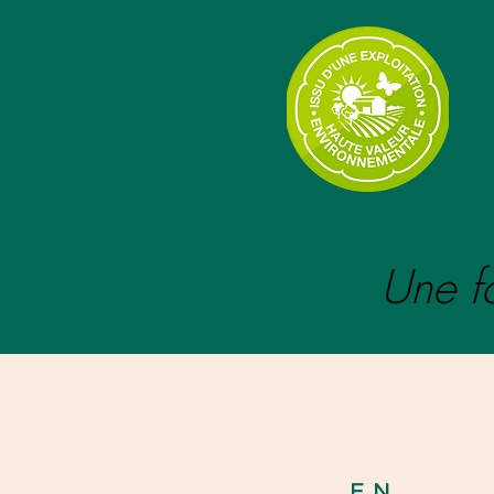
Une fa
EN