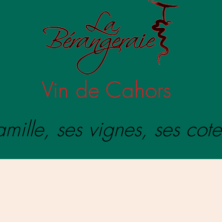
Vin de Cahors
mille, ses vignes, ses cote