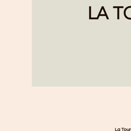
LA T
La Tour